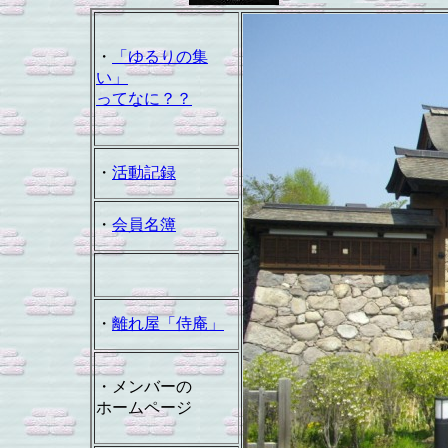
・
「ゆるりの集
い」
ってなに？？
・
活動記録
・
会員名簿
・
離れ屋「侍庵」
・メンバーの
ホームページ