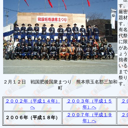
す。
厳密
題材
す。
有名
代祭
に限
があ
ょう
拙者
いる
まで
祭り
２月１２日 戦国肥後国衆まつり 熊本県玉名郡三加和
す。
町
２００２年（平成１４年）
２００３年（平成１５
２
へ
年）へ
２００７年（平成１９
２
２００６年（平成１８年）
年）へ